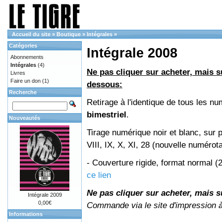
Accueil du site
»
Boutique
»
Intégrales
»
Catégories
Intégrale 2008
Abonnements
Intégrales
(4)
Ne pas cliquer sur acheter, mais su
Livres
Faire un don
(1)
dessous:
Recherche
Retirage à l'identique de tous les 
bimestriel
.
Nouveautés
Tirage numérique noir et blanc, sur 
VIII, IX, X, XI, 28 (nouvelle numérot
- Couverture rigide, format normal 
ce lien
Ne pas cliquer sur acheter, mais su
Intégrale 2009
0,00€
Commande via le site d'impression 
Informations