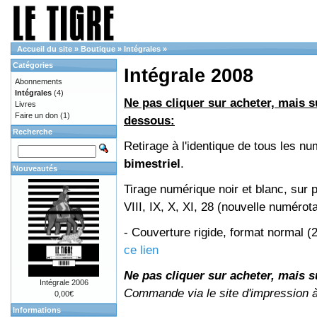
Accueil du site
»
Boutique
»
Intégrales
»
Catégories
Intégrale 2008
Abonnements
Intégrales
(4)
Ne pas cliquer sur acheter, mais su
Livres
Faire un don
(1)
dessous:
Recherche
Retirage à l'identique de tous les 
bimestriel
.
Nouveautés
Tirage numérique noir et blanc, sur 
VIII, IX, X, XI, 28 (nouvelle numérot
- Couverture rigide, format normal 
ce lien
Ne pas cliquer sur acheter, mais su
Intégrale 2006
Commande via le site d'impression 
0,00€
Informations