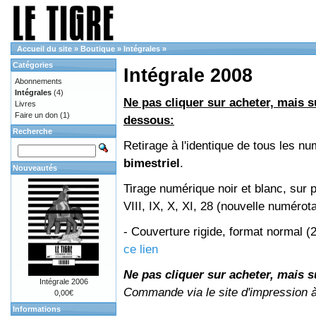
Accueil du site
»
Boutique
»
Intégrales
»
Catégories
Intégrale 2008
Abonnements
Intégrales
(4)
Ne pas cliquer sur acheter, mais su
Livres
Faire un don
(1)
dessous:
Recherche
Retirage à l'identique de tous les 
bimestriel
.
Nouveautés
Tirage numérique noir et blanc, sur 
VIII, IX, X, XI, 28 (nouvelle numérot
- Couverture rigide, format normal 
ce lien
Ne pas cliquer sur acheter, mais su
Intégrale 2006
Commande via le site d'impression 
0,00€
Informations