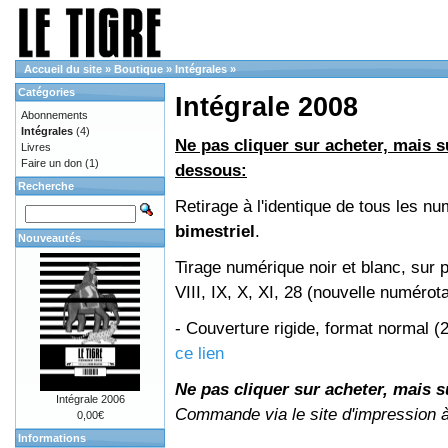
Accueil du site
»
Boutique
»
Intégrales
»
Catégories
Intégrale 2008
Abonnements
Intégrales
(4)
Ne pas cliquer sur acheter, mais su
Livres
Faire un don
(1)
dessous:
Recherche
Retirage à l'identique de tous les 
bimestriel
.
Nouveautés
Tirage numérique noir et blanc, sur 
VIII, IX, X, XI, 28 (nouvelle numérot
- Couverture rigide, format normal 
ce lien
Ne pas cliquer sur acheter, mais su
Intégrale 2006
Commande via le site d'impression 
0,00€
Informations