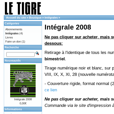
Accueil du site
»
Boutique
»
Intégrales
»
Catégories
Intégrale 2008
Abonnements
Intégrales
(4)
Ne pas cliquer sur acheter, mais su
Livres
Faire un don
(1)
dessous:
Recherche
Retirage à l'identique de tous les 
bimestriel
.
Nouveautés
Tirage numérique noir et blanc, sur 
VIII, IX, X, XI, 28 (nouvelle numérot
- Couverture rigide, format normal 
ce lien
Ne pas cliquer sur acheter, mais su
Intégrale 2008
0,00€
Commande via le site d'impression 
Informations