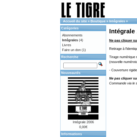
Accueil du site
»
Boutique
»
Intégrales
»
Catégories
Intégrale
Abonnements
Intégrales
(4)
Ne pas cliquer su
Livres
Retirage à l'ident
Faire un don
(1)
Recherche
Tirage numérique no
(nouvelle numérota
- Couverture rigid
Nouveautés
Ne pas cliquer su
Commande via le s
Intégrale 2006
0,00€
Informations