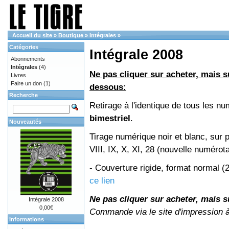
Accueil du site
»
Boutique
»
Intégrales
»
Catégories
Intégrale 2008
Abonnements
Intégrales
(4)
Ne pas cliquer sur acheter, mais su
Livres
Faire un don
(1)
dessous:
Recherche
Retirage à l'identique de tous les 
bimestriel
.
Nouveautés
Tirage numérique noir et blanc, sur 
VIII, IX, X, XI, 28 (nouvelle numérot
- Couverture rigide, format normal 
ce lien
Ne pas cliquer sur acheter, mais su
Intégrale 2008
0,00€
Commande via le site d'impression 
Informations