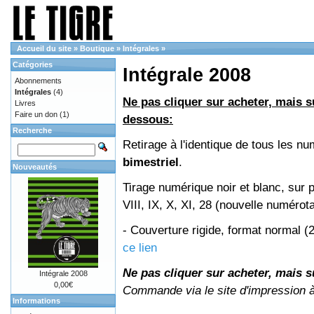
Accueil du site
»
Boutique
»
Intégrales
»
Catégories
Intégrale 2008
Abonnements
Intégrales
(4)
Ne pas cliquer sur acheter, mais su
Livres
Faire un don
(1)
dessous:
Recherche
Retirage à l'identique de tous les 
bimestriel
.
Nouveautés
Tirage numérique noir et blanc, sur 
VIII, IX, X, XI, 28 (nouvelle numérot
- Couverture rigide, format normal 
ce lien
Ne pas cliquer sur acheter, mais su
Intégrale 2008
0,00€
Commande via le site d'impression 
Informations