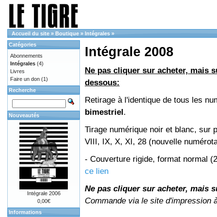
Accueil du site
»
Boutique
»
Intégrales
»
Catégories
Intégrale 2008
Abonnements
Intégrales
(4)
Ne pas cliquer sur acheter, mais su
Livres
Faire un don
(1)
dessous:
Recherche
Retirage à l'identique de tous les 
bimestriel
.
Nouveautés
Tirage numérique noir et blanc, sur 
VIII, IX, X, XI, 28 (nouvelle numérot
- Couverture rigide, format normal 
ce lien
Ne pas cliquer sur acheter, mais su
Intégrale 2006
Commande via le site d'impression 
0,00€
Informations