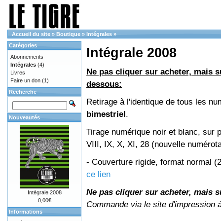
Accueil du site
»
Boutique
»
Intégrales
»
Catégories
Intégrale 2008
Abonnements
Intégrales
(4)
Ne pas cliquer sur acheter, mais su
Livres
Faire un don
(1)
dessous:
Recherche
Retirage à l'identique de tous les 
bimestriel
.
Nouveautés
Tirage numérique noir et blanc, sur 
VIII, IX, X, XI, 28 (nouvelle numérot
- Couverture rigide, format normal 
ce lien
Ne pas cliquer sur acheter, mais su
Intégrale 2008
0,00€
Commande via le site d'impression 
Informations