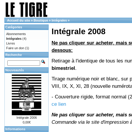
Accueil du site
»
Boutique
»
Intégrales
»
Catégories
Intégrale 2008
Abonnements
Intégrales
(4)
Ne pas cliquer sur acheter, mais su
Livres
Faire un don
(1)
dessous:
Recherche
Retirage à l'identique de tous les 
bimestriel
.
Nouveautés
Tirage numérique noir et blanc, sur 
VIII, IX, X, XI, 28 (nouvelle numérot
- Couverture rigide, format normal 
ce lien
Ne pas cliquer sur acheter, mais su
Intégrale 2006
Commande via le site d'impression 
0,00€
Informations