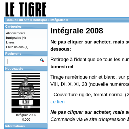
Accueil du site
»
Boutique
»
Intégrales
»
Catégories
Intégrale 2008
Abonnements
Intégrales
(4)
Ne pas cliquer sur acheter, mais su
Livres
Faire un don
(1)
dessous:
Recherche
Retirage à l'identique de tous les 
bimestriel
.
Nouveautés
Tirage numérique noir et blanc, sur 
VIII, IX, X, XI, 28 (nouvelle numérot
- Couverture rigide, format normal 
ce lien
Ne pas cliquer sur acheter, mais su
Intégrale 2006
Commande via le site d'impression 
0,00€
Informations