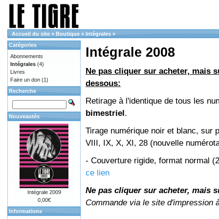
Accueil du site
»
Boutique
»
Intégrales
»
Catégories
Intégrale 2008
Abonnements
Intégrales
(4)
Ne pas cliquer sur acheter, mais su
Livres
Faire un don
(1)
dessous:
Recherche
Retirage à l'identique de tous les 
bimestriel
.
Nouveautés
Tirage numérique noir et blanc, sur 
VIII, IX, X, XI, 28 (nouvelle numérot
- Couverture rigide, format normal 
ce lien
Ne pas cliquer sur acheter, mais su
Intégrale 2009
0,00€
Commande via le site d'impression 
Informations