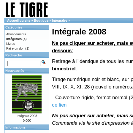
Accueil du site
»
Boutique
»
Intégrales
»
Catégories
Intégrale 2008
Abonnements
Intégrales
(4)
Ne pas cliquer sur acheter, mais su
Livres
Faire un don
(1)
dessous:
Recherche
Retirage à l'identique de tous les 
bimestriel
.
Nouveautés
Tirage numérique noir et blanc, sur 
VIII, IX, X, XI, 28 (nouvelle numérot
- Couverture rigide, format normal 
ce lien
Ne pas cliquer sur acheter, mais su
Intégrale 2008
0,00€
Commande via le site d'impression 
Informations