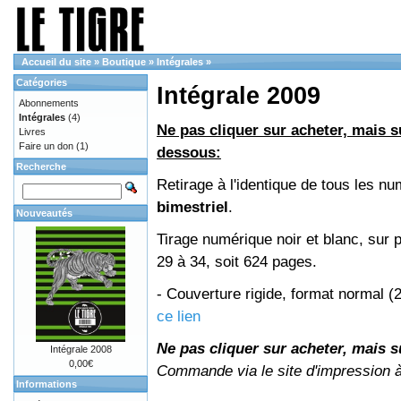
Accueil du site
»
Boutique
»
Intégrales
»
Catégories
Intégrale 2009
Abonnements
Intégrales
(4)
Ne pas cliquer sur acheter, mais su
Livres
Faire un don
(1)
dessous:
Recherche
Retirage à l'identique de tous les 
bimestriel
.
Nouveautés
Tirage numérique noir et blanc, sur 
29 à 34, soit 624 pages.
- Couverture rigide, format normal 
ce lien
Ne pas cliquer sur acheter, mais su
Intégrale 2008
0,00€
Commande via le site d'impression 
Informations