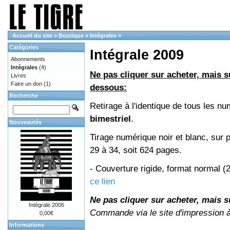
Accueil du site
»
Boutique
»
Intégrales
»
Catégories
Intégrale 2009
Abonnements
Intégrales
(4)
Ne pas cliquer sur acheter, mais su
Livres
Faire un don
(1)
dessous:
Recherche
Retirage à l'identique de tous les 
bimestriel
.
Nouveautés
Tirage numérique noir et blanc, sur 
29 à 34, soit 624 pages.
- Couverture rigide, format normal 
ce lien
Ne pas cliquer sur acheter, mais su
Intégrale 2006
Commande via le site d'impression 
0,00€
Informations