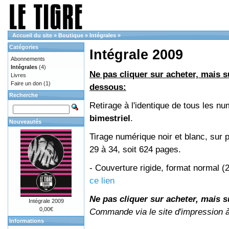
Accueil du site
»
Boutique
»
Intégrales
»
Catégories
Intégrale 2009
Abonnements
Intégrales
(4)
Ne pas cliquer sur acheter, mais su
Livres
Faire un don
(1)
dessous:
Recherche
Retirage à l'identique de tous les 
bimestriel
.
Nouveautés
Tirage numérique noir et blanc, sur 
29 à 34, soit 624 pages.
- Couverture rigide, format normal 
ce lien
Ne pas cliquer sur acheter, mais su
Intégrale 2009
0,00€
Commande via le site d'impression 
Informations