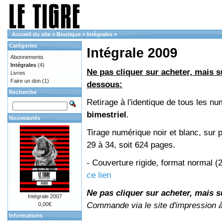
Accueil du site
»
Boutique
»
Intégrales
»
Catégories
Intégrale 2009
Abonnements
Intégrales
(4)
Ne pas cliquer sur acheter, mais su
Livres
Faire un don
(1)
dessous:
Recherche
Retirage à l'identique de tous les 
bimestriel
.
Nouveautés
Tirage numérique noir et blanc, sur 
29 à 34, soit 624 pages.
- Couverture rigide, format normal 
ce lien
Ne pas cliquer sur acheter, mais su
Intégrale 2007
Commande via le site d'impression 
0,00€
Informations