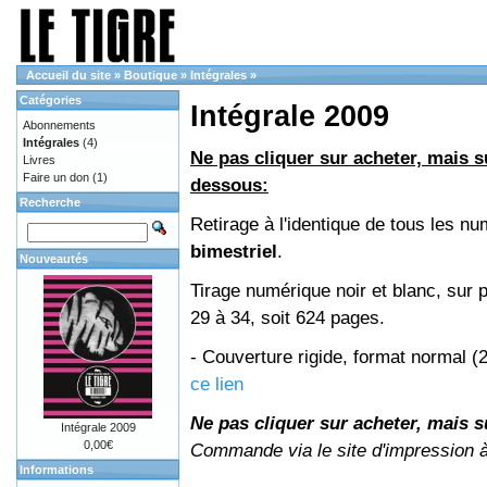
Accueil du site
»
Boutique
»
Intégrales
»
Catégories
Intégrale 2009
Abonnements
Intégrales
(4)
Ne pas cliquer sur acheter, mais su
Livres
Faire un don
(1)
dessous:
Recherche
Retirage à l'identique de tous les 
bimestriel
.
Nouveautés
Tirage numérique noir et blanc, sur 
29 à 34, soit 624 pages.
- Couverture rigide, format normal 
ce lien
Ne pas cliquer sur acheter, mais su
Intégrale 2009
0,00€
Commande via le site d'impression 
Informations