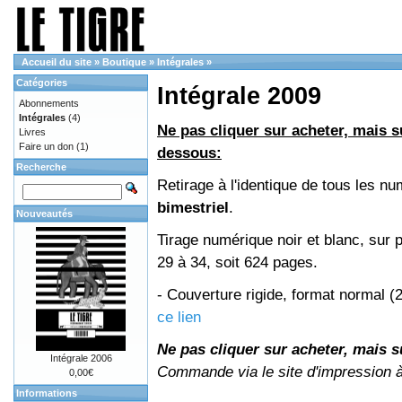
Accueil du site
»
Boutique
»
Intégrales
»
Catégories
Intégrale 2009
Abonnements
Intégrales
(4)
Ne pas cliquer sur acheter, mais su
Livres
Faire un don
(1)
dessous:
Recherche
Retirage à l'identique de tous les 
bimestriel
.
Nouveautés
Tirage numérique noir et blanc, sur 
29 à 34, soit 624 pages.
- Couverture rigide, format normal 
ce lien
Ne pas cliquer sur acheter, mais su
Intégrale 2006
Commande via le site d'impression 
0,00€
Informations