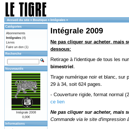
Accueil du site
»
Boutique
»
Intégrales
»
Catégories
Intégrale 2009
Abonnements
Intégrales
(4)
Ne pas cliquer sur acheter, mais su
Livres
Faire un don
(1)
dessous:
Recherche
Retirage à l'identique de tous les 
bimestriel
.
Nouveautés
Tirage numérique noir et blanc, sur 
29 à 34, soit 624 pages.
- Couverture rigide, format normal 
ce lien
Ne pas cliquer sur acheter, mais su
Intégrale 2008
0,00€
Commande via le site d'impression 
Informations