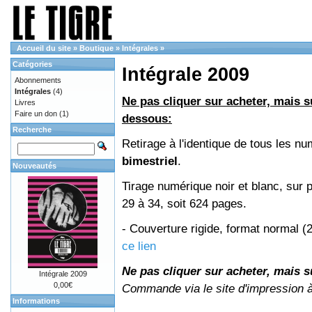
Accueil du site
»
Boutique
»
Intégrales
»
Catégories
Intégrale 2009
Abonnements
Intégrales
(4)
Ne pas cliquer sur acheter, mais su
Livres
Faire un don
(1)
dessous:
Recherche
Retirage à l'identique de tous les 
bimestriel
.
Nouveautés
Tirage numérique noir et blanc, sur 
29 à 34, soit 624 pages.
- Couverture rigide, format normal 
ce lien
Ne pas cliquer sur acheter, mais su
Intégrale 2009
0,00€
Commande via le site d'impression 
Informations