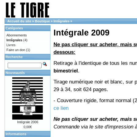
Accueil du site
»
Boutique
»
Intégrales
»
Catégories
Intégrale 2009
Abonnements
Intégrales
(4)
Ne pas cliquer sur acheter, mais su
Livres
Faire un don
(1)
dessous:
Recherche
Retirage à l'identique de tous les 
bimestriel
.
Nouveautés
Tirage numérique noir et blanc, sur 
29 à 34, soit 624 pages.
- Couverture rigide, format normal 
ce lien
Ne pas cliquer sur acheter, mais su
Intégrale 2006
Commande via le site d'impression 
0,00€
Informations