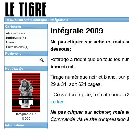
Accueil du site
»
Boutique
»
Intégrales
»
Catégories
Intégrale 2009
Abonnements
Intégrales
(4)
Ne pas cliquer sur acheter, mais su
Livres
Faire un don
(1)
dessous:
Recherche
Retirage à l'identique de tous les 
bimestriel
.
Nouveautés
Tirage numérique noir et blanc, sur 
29 à 34, soit 624 pages.
- Couverture rigide, format normal 
ce lien
Ne pas cliquer sur acheter, mais su
Intégrale 2007
Commande via le site d'impression 
0,00€
Informations