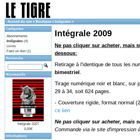
Accueil du site
»
Boutique
»
Intégrales
»
Catégories
Intégrale 2009
Abonnements
Intégrales
(4)
Ne pas cliquer sur acheter, mais su
Livres
Faire un don
(1)
dessous:
Recherche
Retirage à l'identique de tous les 
bimestriel
.
Nouveautés
Tirage numérique noir et blanc, sur 
29 à 34, soit 624 pages.
- Couverture rigide, format normal 
ce lien
Ne pas cliquer sur acheter, mais su
Intégrale 2007
Commande via le site d'impression 
0,00€
Informations