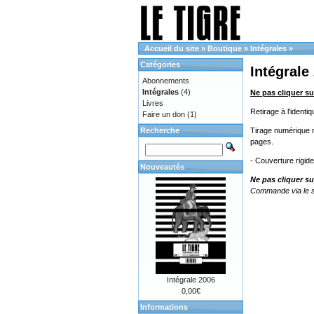
Accueil du site
»
Boutique
»
Intégrales
»
Catégories
Intégrale
Abonnements
Intégrales
(4)
Ne pas cliquer su
Livres
Retirage à l'ident
Faire un don
(1)
Recherche
Tirage numérique no
pages.
- Couverture rigid
Nouveautés
Ne pas cliquer su
Commande via le s
Intégrale 2006
0,00€
Informations