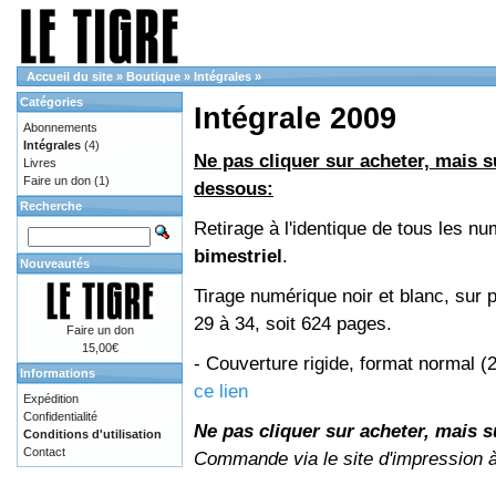
Accueil du site
»
Boutique
»
Intégrales
»
Catégories
Intégrale 2009
Abonnements
Intégrales
(4)
Ne pas cliquer sur acheter, mais su
Livres
Faire un don
(1)
dessous:
Recherche
Retirage à l'identique de tous les 
bimestriel
.
Nouveautés
Tirage numérique noir et blanc, sur 
29 à 34, soit 624 pages.
Faire un don
15,00€
- Couverture rigide, format normal 
Informations
ce lien
Expédition
Confidentialité
Ne pas cliquer sur acheter, mais su
Conditions d'utilisation
Contact
Commande via le site d'impression 