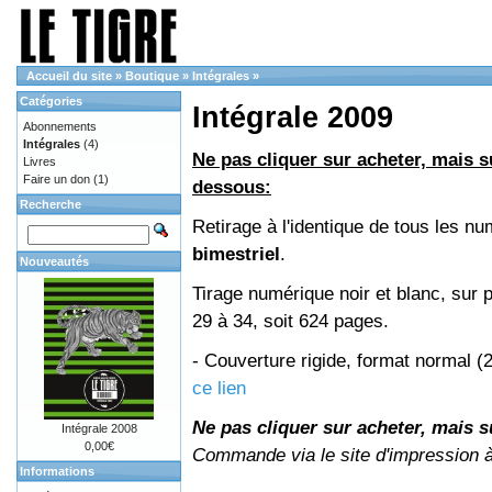
Accueil du site
»
Boutique
»
Intégrales
»
Catégories
Intégrale 2009
Abonnements
Intégrales
(4)
Ne pas cliquer sur acheter, mais su
Livres
Faire un don
(1)
dessous:
Recherche
Retirage à l'identique de tous les 
bimestriel
.
Nouveautés
Tirage numérique noir et blanc, sur 
29 à 34, soit 624 pages.
- Couverture rigide, format normal 
ce lien
Ne pas cliquer sur acheter, mais su
Intégrale 2008
0,00€
Commande via le site d'impression 
Informations