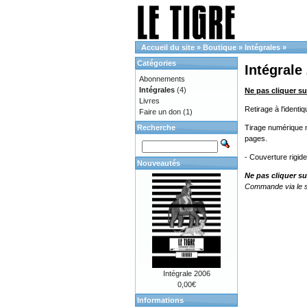
Accueil du site
»
Boutique
»
Intégrales
»
Catégories
Intégrale
Abonnements
Intégrales
(4)
Ne pas cliquer su
Livres
Retirage à l'ident
Faire un don
(1)
Recherche
Tirage numérique no
pages.
- Couverture rigid
Nouveautés
Ne pas cliquer su
Commande via le s
Intégrale 2006
0,00€
Informations