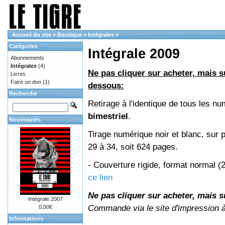
Accueil du site
»
Boutique
»
Intégrales
»
Catégories
Intégrale 2009
Abonnements
Intégrales
(4)
Ne pas cliquer sur acheter, mais su
Livres
Faire un don
(1)
dessous:
Recherche
Retirage à l'identique de tous les 
bimestriel
.
Nouveautés
Tirage numérique noir et blanc, sur 
29 à 34, soit 624 pages.
- Couverture rigide, format normal 
ce lien
Ne pas cliquer sur acheter, mais su
Intégrale 2007
Commande via le site d'impression 
0,00€
Informations