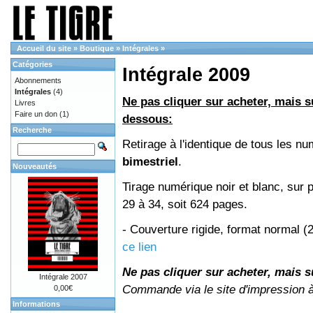
Accueil du site
»
Boutique
»
Intégrales
»
Catégories
Intégrale 2009
Abonnements
Intégrales
(4)
Ne pas cliquer sur acheter, mais su
Livres
Faire un don
(1)
dessous:
Recherche
Retirage à l'identique de tous les 
bimestriel
.
Nouveautés
Tirage numérique noir et blanc, sur 
29 à 34, soit 624 pages.
- Couverture rigide, format normal 
ce lien
Ne pas cliquer sur acheter, mais su
Intégrale 2007
Commande via le site d'impression 
0,00€
Informations