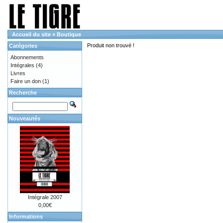
Accueil du site
»
Boutique
Produit non trouvé !
Catégories
Abonnements
Intégrales
(4)
Livres
Faire un don
(1)
Recherche
Nouveautés
Intégrale 2007
0,00€
Informations