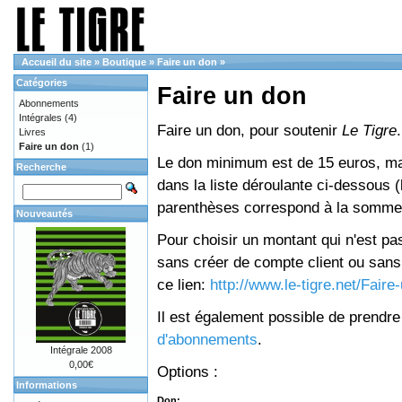
Accueil du site
»
Boutique
»
Faire un don
»
Catégories
Faire un don
Abonnements
Intégrales
(4)
Faire un don, pour soutenir
Le Tigre
.
Livres
Faire un don
(1)
Le don minimum est de 15 euros, mai
Recherche
dans la liste déroulante ci-dessous (le
parenthèses correspond à la somme 
Nouveautés
Pour choisir un montant qui n'est pas
sans créer de compte client ou sans 
ce lien:
http://www.le-tigre.net/Fair
Il est également possible de prendr
d'abonnements
.
Intégrale 2008
0,00€
Options :
Informations
Don: