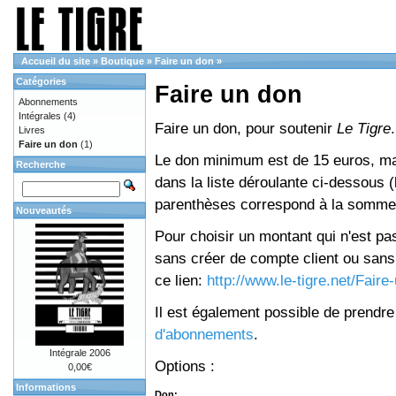
Accueil du site
»
Boutique
»
Faire un don
»
Catégories
Faire un don
Abonnements
Intégrales
(4)
Faire un don, pour soutenir
Le Tigre
.
Livres
Faire un don
(1)
Le don minimum est de 15 euros, mai
Recherche
dans la liste déroulante ci-dessous (le
parenthèses correspond à la somme 
Nouveautés
Pour choisir un montant qui n'est pas
sans créer de compte client ou sans 
ce lien:
http://www.le-tigre.net/Fair
Il est également possible de prendr
d'abonnements
.
Intégrale 2006
Options :
0,00€
Informations
Don: