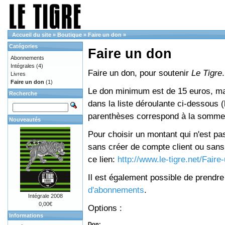
Accueil du site
»
Boutique
»
Faire un don
»
Catégories
Faire un don
Abonnements
Intégrales
(4)
Faire un don, pour soutenir
Le Tigre
.
Livres
Faire un don
(1)
Le don minimum est de 15 euros, mai
Recherche
dans la liste déroulante ci-dessous (le
parenthèses correspond à la somme 
Nouveautés
Pour choisir un montant qui n'est pas
sans créer de compte client ou sans 
ce lien:
http://www.le-tigre.net/Fair
Il est également possible de prendr
d'abonnements
.
Intégrale 2008
0,00€
Options :
Informations
Don: