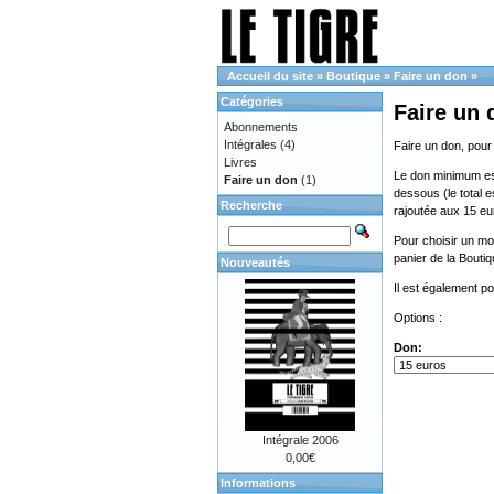
Accueil du site
»
Boutique
»
Faire un don
»
Catégories
Faire un 
Abonnements
Intégrales
(4)
Faire un don, pour
Livres
Le don minimum est 
Faire un don
(1)
dessous (le total e
Recherche
rajoutée aux 15 eu
Pour choisir un mon
panier de la Bouti
Nouveautés
Il est également p
Options :
Don:
Intégrale 2006
0,00€
Informations