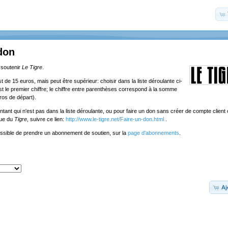
don
 soutenir
Le Tigre
.
de 15 euros, mais peut être supérieur: choisir dans la liste déroulante ci-
st le premier chiffre; le chiffre entre parenthèses correspond à la somme
ros de départ).
tant qui n'est pas dans la liste déroulante, ou pour faire un don sans créer de compte client o
que du
Tigre
, suivre ce lien:
http://www.le-tigre.net/Faire-un-don.html
.
ossible de prendre un abonnement de soutien, sur la
page d'abonnements
.
Aj