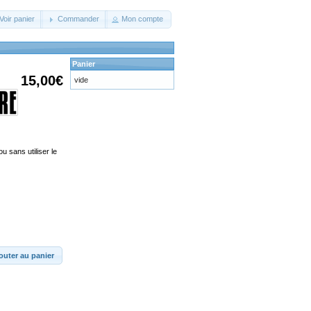
Voir panier
Commander
Mon compte
Panier
15,00€
vide
u sans utiliser le
outer au panier