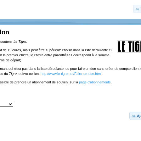
don
 soutenir
Le Tigre
.
de 15 euros, mais peut être supérieur: choisir dans la liste déroulante ci-
st le premier chiffre; le chiffre entre parenthèses correspond à la somme
ros de départ).
tant qui n'est pas dans la liste déroulante, ou pour faire un don sans créer de compte client o
que du
Tigre
, suivre ce lien:
http://www.le-tigre.net/Faire-un-don.html
.
ossible de prendre un abonnement de soutien, sur la
page d'abonnements
.
Aj