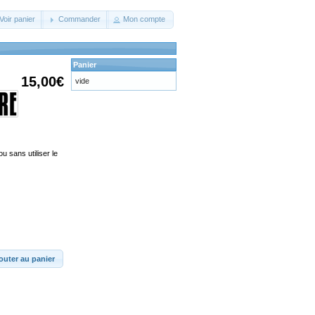
Voir panier
Commander
Mon compte
Panier
15,00€
vide
u sans utiliser le
outer au panier