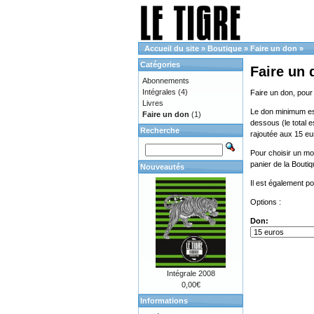
Accueil du site
»
Boutique
»
Faire un don
»
Catégories
Faire un 
Abonnements
Intégrales
(4)
Faire un don, pour
Livres
Le don minimum est 
Faire un don
(1)
dessous (le total e
Recherche
rajoutée aux 15 eu
Pour choisir un mon
panier de la Bouti
Nouveautés
Il est également p
Options :
Don:
Intégrale 2008
0,00€
Informations