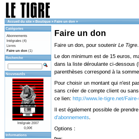
Accueil du site
»
Boutique
»
Faire un don
»
Catégories
Faire un don
Abonnements
Intégrales
(4)
Faire un don, pour soutenir
Le Tigre
.
Livres
Faire un don
(1)
Le don minimum est de 15 euros, mai
Recherche
dans la liste déroulante ci-dessous (le
parenthèses correspond à la somme 
Nouveautés
Pour choisir un montant qui n'est pas
sans créer de compte client ou sans 
ce lien:
http://www.le-tigre.net/Fair
Il est également possible de prendr
d'abonnements
.
Intégrale 2007
Options :
0,00€
Informations
Don: