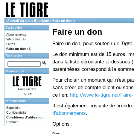
Accueil du site
»
Boutique
»
Faire un don
»
Catégories
Faire un don
Abonnements
Intégrales
(4)
Faire un don, pour soutenir
Le Tigre
.
Livres
Faire un don
(1)
Le don minimum est de 15 euros, mai
Recherche
dans la liste déroulante ci-dessous (le
parenthèses correspond à la somme 
Nouveautés
Pour choisir un montant qui n'est pas
sans créer de compte client ou sans 
Faire un don
ce lien:
http://www.le-tigre.net/Fair
15,00€
Informations
Il est également possible de prendr
Expédition
d'abonnements
.
Confidentialité
Conditions d'utilisation
Contact
Options :
Don: