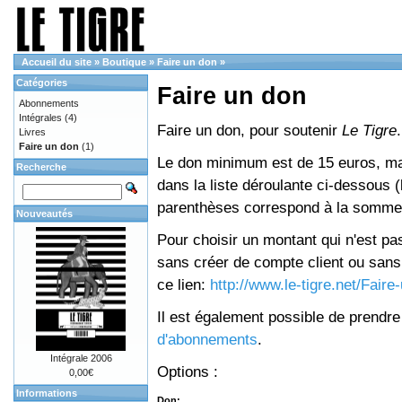
Accueil du site
»
Boutique
»
Faire un don
»
Catégories
Faire un don
Abonnements
Intégrales
(4)
Faire un don, pour soutenir
Le Tigre
.
Livres
Faire un don
(1)
Le don minimum est de 15 euros, mai
Recherche
dans la liste déroulante ci-dessous (le
parenthèses correspond à la somme 
Nouveautés
Pour choisir un montant qui n'est pas
sans créer de compte client ou sans 
ce lien:
http://www.le-tigre.net/Fair
Il est également possible de prendr
d'abonnements
.
Intégrale 2006
Options :
0,00€
Informations
Don: