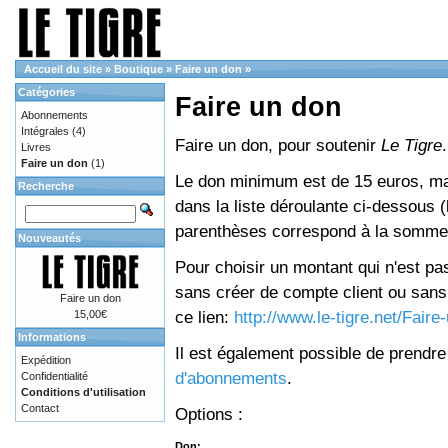
Accueil du site
»
Boutique
»
Faire un don
»
Catégories
Faire un don
Abonnements
Intégrales
(4)
Faire un don, pour soutenir
Le Tigre
.
Livres
Faire un don
(1)
Le don minimum est de 15 euros, mai
Recherche
dans la liste déroulante ci-dessous (le
parenthèses correspond à la somme 
Nouveautés
Pour choisir un montant qui n'est pas
sans créer de compte client ou sans 
Faire un don
ce lien:
http://www.le-tigre.net/Fair
15,00€
Informations
Il est également possible de prendr
Expédition
d'abonnements
.
Confidentialité
Conditions d'utilisation
Contact
Options :
Don: