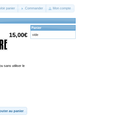
Voir panier
Commander
Mon compte
Panier
15,00€
vide
u sans utiliser le
outer au panier