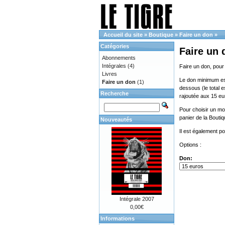
Accueil du site
»
Boutique
»
Faire un don
»
Catégories
Faire un 
Abonnements
Intégrales
(4)
Faire un don, pour
Livres
Le don minimum est 
Faire un don
(1)
dessous (le total e
Recherche
rajoutée aux 15 eu
Pour choisir un mon
panier de la Bouti
Nouveautés
Il est également p
Options :
Don:
Intégrale 2007
0,00€
Informations