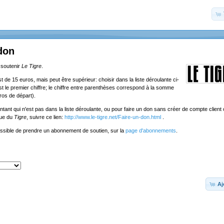
don
 soutenir
Le Tigre
.
de 15 euros, mais peut être supérieur: choisir dans la liste déroulante ci-
st le premier chiffre; le chiffre entre parenthèses correspond à la somme
ros de départ).
tant qui n'est pas dans la liste déroulante, ou pour faire un don sans créer de compte client o
que du
Tigre
, suivre ce lien:
http://www.le-tigre.net/Faire-un-don.html
.
ossible de prendre un abonnement de soutien, sur la
page d'abonnements
.
Aj