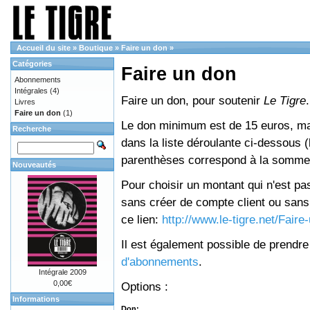
Accueil du site
»
Boutique
»
Faire un don
»
Catégories
Faire un don
Abonnements
Intégrales
(4)
Faire un don, pour soutenir
Le Tigre
.
Livres
Faire un don
(1)
Le don minimum est de 15 euros, mai
Recherche
dans la liste déroulante ci-dessous (le
parenthèses correspond à la somme 
Nouveautés
Pour choisir un montant qui n'est pas
sans créer de compte client ou sans 
ce lien:
http://www.le-tigre.net/Fair
Il est également possible de prendr
d'abonnements
.
Intégrale 2009
0,00€
Options :
Informations
Don: