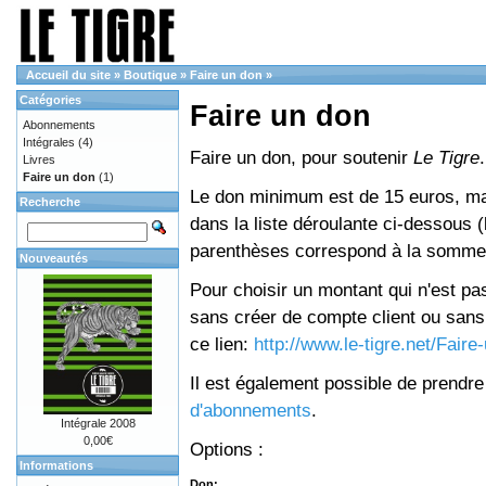
Accueil du site
»
Boutique
»
Faire un don
»
Catégories
Faire un don
Abonnements
Intégrales
(4)
Faire un don, pour soutenir
Le Tigre
.
Livres
Faire un don
(1)
Le don minimum est de 15 euros, mai
Recherche
dans la liste déroulante ci-dessous (le
parenthèses correspond à la somme 
Nouveautés
Pour choisir un montant qui n'est pas
sans créer de compte client ou sans 
ce lien:
http://www.le-tigre.net/Fair
Il est également possible de prendr
d'abonnements
.
Intégrale 2008
0,00€
Options :
Informations
Don: