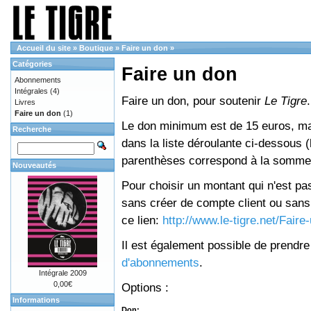
Accueil du site
»
Boutique
»
Faire un don
»
Catégories
Faire un don
Abonnements
Intégrales
(4)
Faire un don, pour soutenir
Le Tigre
.
Livres
Faire un don
(1)
Le don minimum est de 15 euros, mai
Recherche
dans la liste déroulante ci-dessous (le
parenthèses correspond à la somme 
Nouveautés
Pour choisir un montant qui n'est pas
sans créer de compte client ou sans 
ce lien:
http://www.le-tigre.net/Fair
Il est également possible de prendr
d'abonnements
.
Intégrale 2009
0,00€
Options :
Informations
Don: