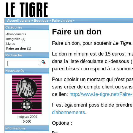
Accueil du site
»
Boutique
»
Faire un don
»
Catégories
Faire un don
Abonnements
Intégrales
(4)
Faire un don, pour soutenir
Le Tigre
.
Livres
Faire un don
(1)
Le don minimum est de 15 euros, mai
Recherche
dans la liste déroulante ci-dessous (le
parenthèses correspond à la somme 
Nouveautés
Pour choisir un montant qui n'est pas
sans créer de compte client ou sans 
ce lien:
http://www.le-tigre.net/Fair
Il est également possible de prendr
d'abonnements
.
Intégrale 2009
0,00€
Options :
Informations
Don: