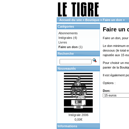
Accueil du site
»
Boutique
»
Faire un don
»
Catégories
Faire un 
Abonnements
Intégrales
(4)
Faire un don, pour
Livres
Le don minimum est 
Faire un don
(1)
dessous (le total e
Recherche
rajoutée aux 15 eu
Pour choisir un mon
panier de la Bouti
Nouveautés
Il est également p
Options :
Don:
Intégrale 2006
0,00€
Informations