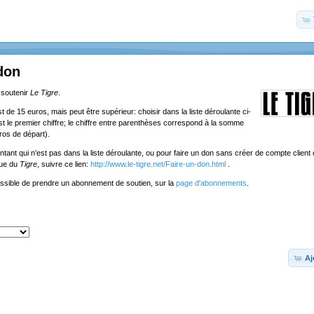
don
 soutenir
Le Tigre
.
de 15 euros, mais peut être supérieur: choisir dans la liste déroulante ci-
st le premier chiffre; le chiffre entre parenthèses correspond à la somme
ros de départ).
tant qui n'est pas dans la liste déroulante, ou pour faire un don sans créer de compte client o
que du
Tigre
, suivre ce lien:
http://www.le-tigre.net/Faire-un-don.html
.
ossible de prendre un abonnement de soutien, sur la
page d'abonnements
.
Aj