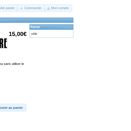
Voir panier
Commander
Mon compte
Panier
15,00€
vide
u sans utiliser le
outer au panier