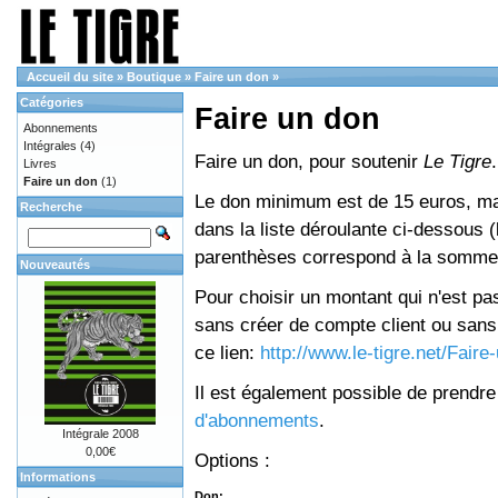
Accueil du site
»
Boutique
»
Faire un don
»
Catégories
Faire un don
Abonnements
Intégrales
(4)
Faire un don, pour soutenir
Le Tigre
.
Livres
Faire un don
(1)
Le don minimum est de 15 euros, mai
Recherche
dans la liste déroulante ci-dessous (le
parenthèses correspond à la somme 
Nouveautés
Pour choisir un montant qui n'est pas
sans créer de compte client ou sans 
ce lien:
http://www.le-tigre.net/Fair
Il est également possible de prendr
d'abonnements
.
Intégrale 2008
0,00€
Options :
Informations
Don: