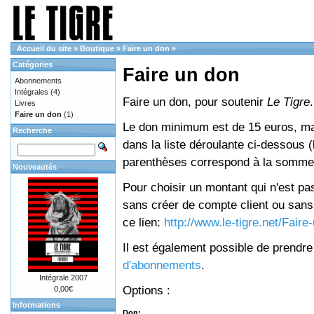
Accueil du site
»
Boutique
»
Faire un don
»
Catégories
Faire un don
Abonnements
Intégrales
(4)
Faire un don, pour soutenir
Le Tigre
.
Livres
Faire un don
(1)
Le don minimum est de 15 euros, mai
Recherche
dans la liste déroulante ci-dessous (le
parenthèses correspond à la somme 
Nouveautés
Pour choisir un montant qui n'est pas
sans créer de compte client ou sans 
ce lien:
http://www.le-tigre.net/Fair
Il est également possible de prendr
d'abonnements
.
Intégrale 2007
Options :
0,00€
Informations
Don: