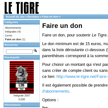
Accueil du site
»
Boutique
»
Faire un don
»
Catégories
Faire un don
Abonnements
Intégrales
(4)
Faire un don, pour soutenir
Le Tigre
.
Livres
Faire un don
(1)
Le don minimum est de 15 euros, mai
Recherche
dans la liste déroulante ci-dessous (le
parenthèses correspond à la somme 
Nouveautés
Pour choisir un montant qui n'est pas
sans créer de compte client ou sans 
ce lien:
http://www.le-tigre.net/Fair
Il est également possible de prendr
d'abonnements
.
Intégrale 2007
Options :
0,00€
Informations
Don: